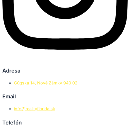
Adresa
Gúgska 14, Nové Zámky 940 02
Email
info@realityflorida.sk
Telefón