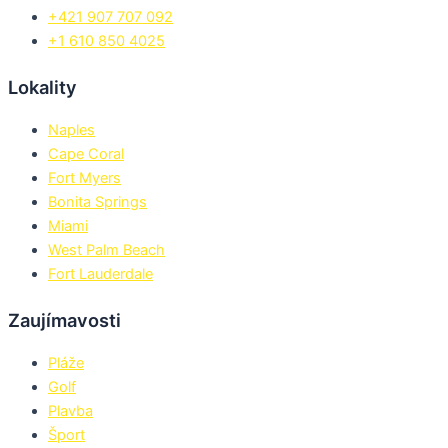
+421 907 707 092
+1 610 850 4025
Lokality
Naples
Cape Coral
Fort Myers
Bonita Springs
Miami
West Palm Beach
Fort Lauderdale
Zaujímavosti
Pláže
Golf
Plavba
Šport