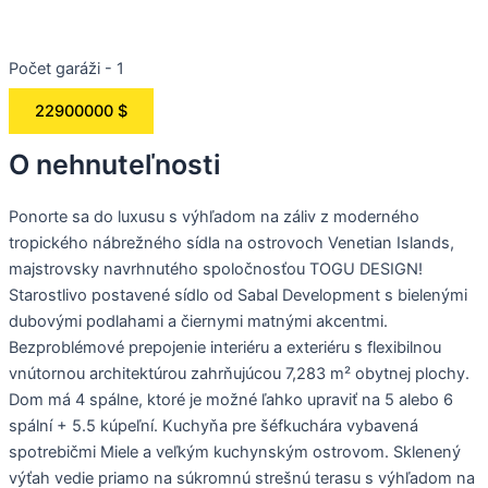
Počet garáži - 1
22900000 $
O nehnuteľnosti
Ponorte sa do luxusu s výhľadom na záliv z moderného
tropického nábrežného sídla na ostrovoch Venetian Islands,
majstrovsky navrhnutého spoločnosťou TOGU DESIGN!
Starostlivo postavené sídlo od Sabal Development s bielenými
dubovými podlahami a čiernymi matnými akcentmi.
Bezproblémové prepojenie interiéru a exteriéru s flexibilnou
vnútornou architektúrou zahrňujúcou 7,283 m² obytnej plochy.
Dom má 4 spálne, ktoré je možné ľahko upraviť na 5 alebo 6
spální + 5.5 kúpeľní. Kuchyňa pre šéfkuchára vybavená
spotrebičmi Miele a veľkým kuchynským ostrovom. Sklenený
výťah vedie priamo na súkromnú strešnú terasu s výhľadom na